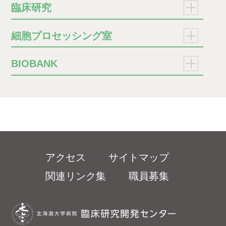
治験/製造販売後臨床試験
メニ
臨床研究
センター長挨拶
治験等の契約までの流れ
各部門の紹介
臨床研究支援について
メニ
細胞プロセッシング室
治験契約から終了までの流れ
センターの実績
支援のご依頼から契約
治験実施医療機関情報
再生医療センター
メニ
BIOBANK
研修会開催実績
研究支援：全体フロー
新規申請手続き
業務内容の紹介
研修会開催実績（2023年度）
研究支援：モデルケース①
生体試料管理室（バイオバンク）
各種変更等手続き
細胞プロセッシング室施設の紹介
研修会開催実績（2024年度）
研究支援：モデルケース②
生体試料管理室
DDworks Trial Siteの使用について
研修会開催実績（2022年度）
研究支援：モデルケース③
保管支援
標準業務手順書・書式
研修会開催実績（2021年度）
研究支援：モデルケース④
解析支援
モニタリング・監査の実施について
アクセス
サイトマップ
研修会開催実績（2020年度）
モニタリングについて
利用手続きについて
同意説明文書作成の手引き
関連リンク集
職員募集
治験実績
臨床研究のモニタリング
院内研究者の利用手続き
治験使用薬の搬入と回収について
シーズ支援実績
安全管理について
企業などの院外研究者の利用手続き
治験/製造販売後臨床試験（パスワー
臨床研究支援実績
臨床研究の安全管理
施設紹介
ド）