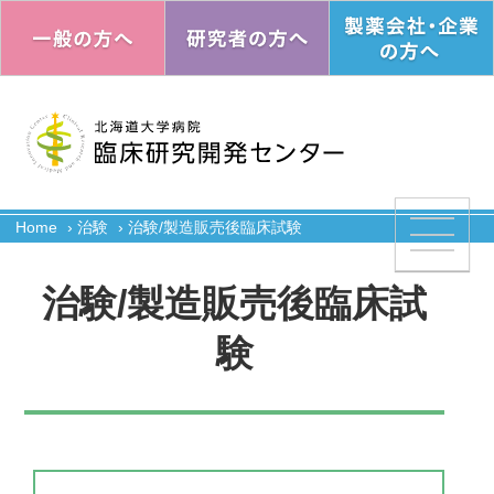
メインコンテンツへ
医療・ヘルスサイエンス研究開発機
構（HELIOS）TOP
臨床研究開発センターTOP
センターのご案内
Home
治験
治験/製造販売後臨床試験
教育・研修・イベント
治験/製造販売後臨床試
治験の審査・手続き
臨床研究の審査
験
治験
臨床研究
細胞プロセッシング室