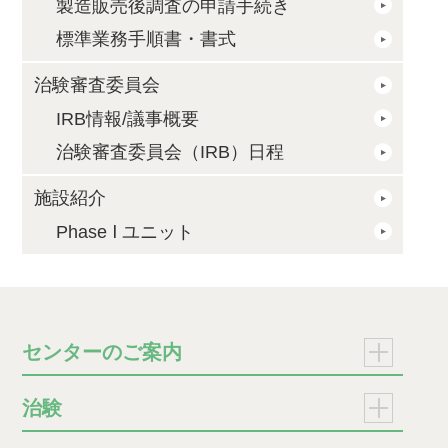
製造販売後調査の申請手続き
標準業務手順書・書式
治験審査委員会
IRB情報/議事概要
治験審査委員会（IRB）日程
施設紹介
Phase Ⅰ ユニット
メニ
センターのご案内
センターの紹介
メニ
治験
臨床研究開発センターの基本方針・目標