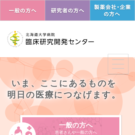
メインコンテンツへ
医療・ヘルスサイエンス研究開発機
構（HELIOS）TOP
臨床研究開発センターTOP
センターのご案内
教育・研修・イベント
いま、ここにあるものを
治験の審査・手続き
臨床研究の審査
明日の医療につなげます。
ENGLISH
一般の方へ
患者さんや一般の方へ